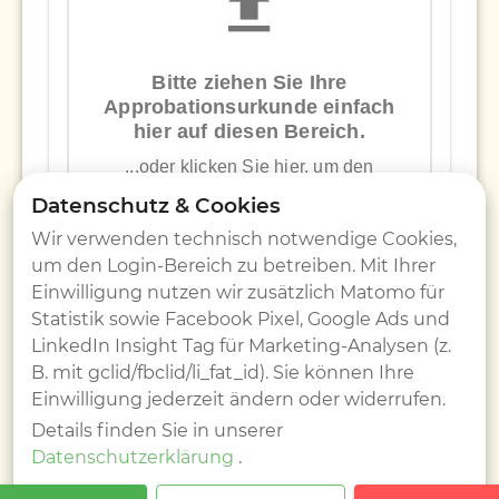
Bitte ziehen Sie Ihre
Approbationsurkunde einfach
hier auf diesen Bereich.
...oder klicken Sie hier, um den
Dateidialog zu öffnen.
Datenschutz & Cookies
Das Approbationsurkunde sollte ein
Wir verwenden technisch notwendige Cookies,
Bild oder Scan Ihres Zertifikats sein.
um den Login-Bereich zu betreiben. Mit Ihrer
Einwilligung nutzen wir zusätzlich Matomo für
Statistik sowie Facebook Pixel, Google Ads und
LinkedIn Insight Tag für Marketing-Analysen (z.
B. mit gclid/fbclid/li_fat_id). Sie können Ihre
(Bitte laden Sie hier Ihre Approbationsurkunde hoch, falls
Einwilligung jederzeit ändern oder widerrufen.
vorhanden)
Details finden Sie in unserer
Datenschutzerklärung
.
WEITER